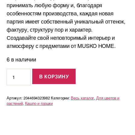
принимать любую форму и, благодаря
особенностям производства, каждая новая
партия имеет собственный уникальный оттенок,
фактуру, структуру пор и характер.
Создавайте свой неповторимый интерьер и
атмосферу с предметами от MUSKO HOME.
6 в наличии
Количество
В КОРЗИНУ
Горшок
для
суккулентов
Артикул:
2044694323982
Категории:
Весь каталог
,
Для цветов и
Astrid
растений
,
Кашпо и горшки
XS