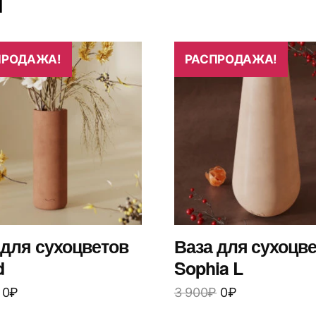
ПРОДАЖА!
РАСПРОДАЖА!
 для сухоцветов
Ваза для сухоцв
d
Sophia L
0
₽
3 900
₽
0
₽