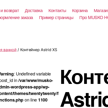
 и возврат
Доставка
Контакты
Корзина
Магази
ормление заказа
Пример страницы
Про MUSKO 
я ванной
/ Контейнер Astrid XS
Конт
: Undefined variable
arning
post_id in
/var/www/musko-
dmin-wordpress-app/wp-
Astri
ontent/themes/twentytwenty/f
on line
nctions.php
1100