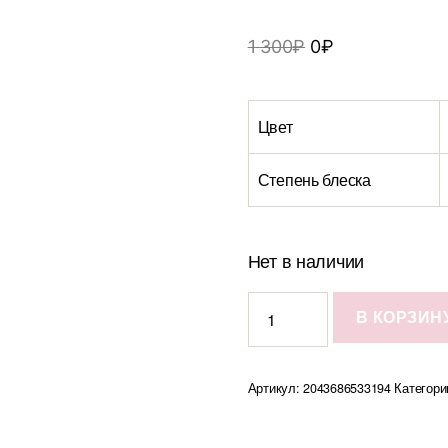
1 300
₽
0
₽
Цвет
Степень блеска
Нет в наличии
Количество
В КОРЗИН
Контейнер
Astrid
XS
Артикул:
2043686533194
Категори