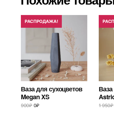
РАСПРОДАЖА!
РАС
Ваза для сухоцветов
Ваза
Megan XS
Astri
900
₽
0
₽
1 950
₽