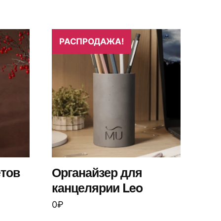
РАСПРОДАЖА!
етов
Органайзер для
канцелярии Leo
0
₽