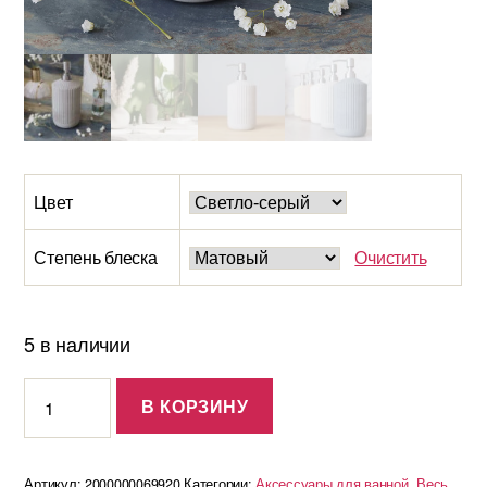
Цвет
Степень блеска
Очистить
5 в наличии
Количество
В КОРЗИНУ
Дозатор
Chloe
Артикул:
2000000069920
Категории:
Аксессуары для ванной
,
Весь