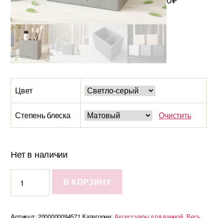
0
₽
Цвет
Степень блеска
Очистить
Нет в наличии
Количество
В КОРЗИНУ
Стакан
Emily
Duo
Артикул:
2000000094571
Категории:
Аксессуары для ванной
,
Весь