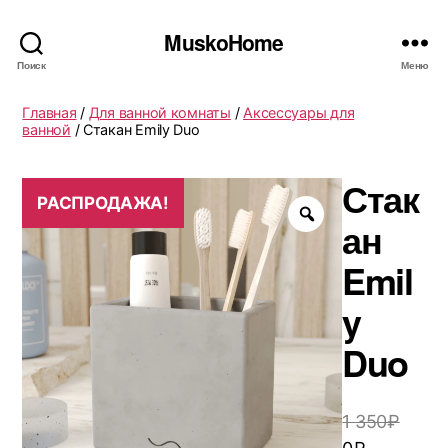
MuskoHome
Поиск
Меню
Главная
/
Для ванной комнаты
/
Аксессуары для
ванной
/ Стакан Emily Duo
Стак
РАСПРОДАЖА!
ан
Emil
y
Duo
1 350
₽