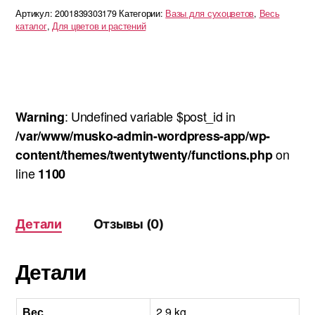
сухоцветов
Артикул:
2001839303179
Категории:
Вазы для сухоцветов
,
Весь
Megan
каталог
,
Для цветов и растений
L
: Undefined variable $post_id in
Warning
/var/www/musko-admin-wordpress-app/wp-
on
content/themes/twentytwenty/functions.php
line
1100
Детали
Отзывы (0)
Детали
Вес
2.9 kg